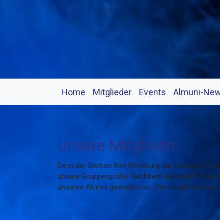
Home
Mitglieder
Events
Almuni-Ne
Unsere Mitglieder
Da in der Sektion Kiel-Flensburg der Studienstif
unsere Gruppengröße. Nachdem dann die Förderungs
unseren Alumni geworden ist. Hierzu gibt es dann