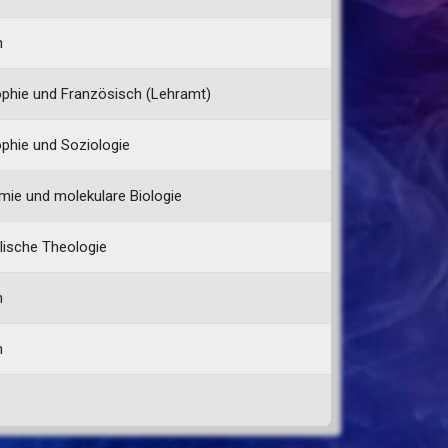
n
ophie und Französisch (Lehramt)
ophie und Soziologie
mie und molekulare Biologie
lische Theologie
n
n