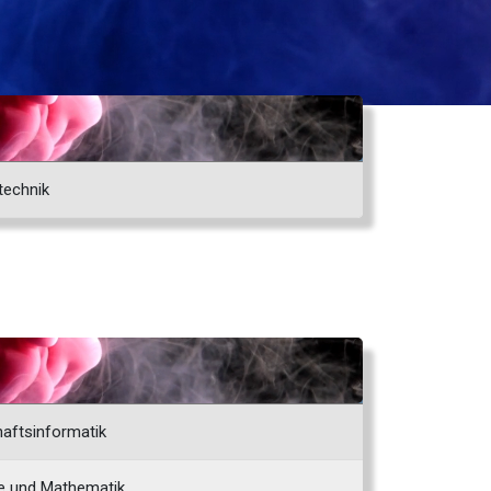
technik
afts­informatik
e und Mathe­matik