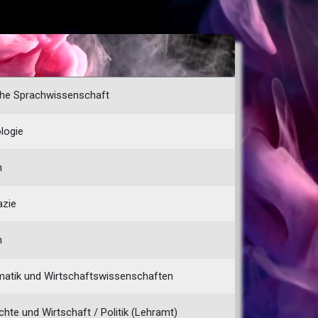
che Sprachwissenschaft
logie
n
zie
n
atik und Wirt­schafts­wissen­schaften
hte und Wirtschaft / Politik (Lehramt)