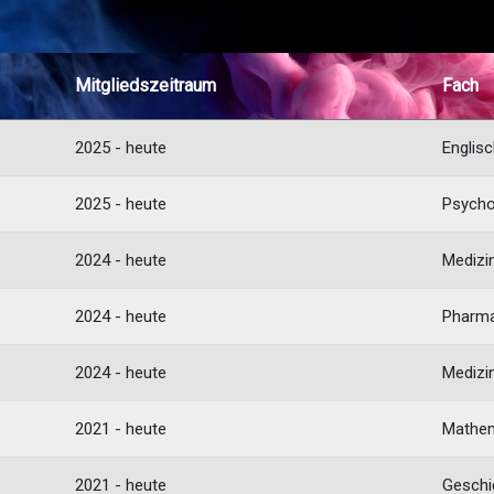
Mitglieds­zeitraum
Fach
2025 - heute
Englis
2025 - heute
Psycho
2024 - heute
Medizi
2024 - heute
Pharma
2024 - heute
Medizi
2021 - heute
Mathem
2021 - heute
Geschic