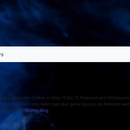
ws
tung des deutschen Volkes in etwa 10 bis 15 Personen pro Vertrauens
perioden um sind, kann man aber gerne bei uns als Almumni weiter 
 unseren sog.
Alumni-Blog
.